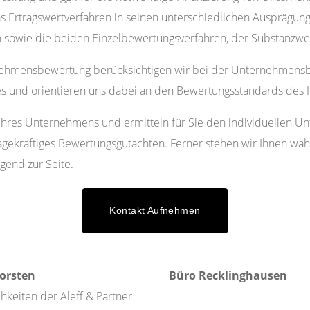
s Ertragswertverfahren in seinen unterschiedlichen Ausprägung
n sowie die beiden Einzelbewertungsverfahren, der Substanzwer
nehmensbewertung berücksichtigen wir bei der Unternehmensbe
und orientieren uns dabei an den Bewertungsstandards des IDW
 Ihres Unternehmens und ermitteln für Sie den individuellen 
sagekräftiges Bewertungsgutachten. Ferner stehen wir Ihnen w
gend zur Seite.
Kontakt Aufnehmen
orsten
Büro Recklinghausen
hkeiten der Aleff & Partner