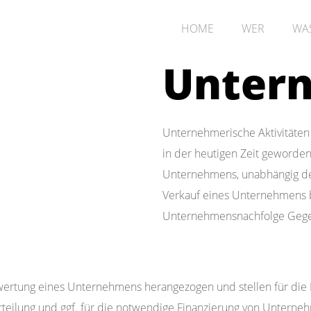
HOME
WER
WA
Unter
Unternehmerische Aktivitäten 
in der heutigen Zeit geworden
Unternehmens, unabhängig de
Verkauf eines Unternehmens 
Unternehmensnachfolge Gege
rtung eines Unternehmens herangezogen und stellen für die Be
urteilung und ggf. für die notwendige Finanzierung von Unter