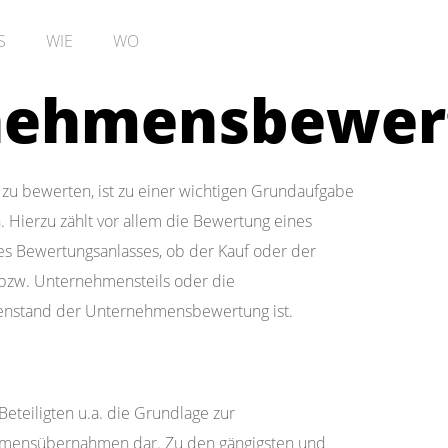
S
WIE
WO
nehmensbewer
zu bewerten, ist zu einer wichtigen Grundaufgabe
. Hierzu zählt vor allem die Bewertung eines
s Bewertungsanlasses, ob der Kauf oder der
bzw. Unternehmensteils oder die
nstand der Unternehmensbewertung ist.
teiligten u.a. die Grundlage zur
nehmensübernahmen dar. Zu den gängigsten und